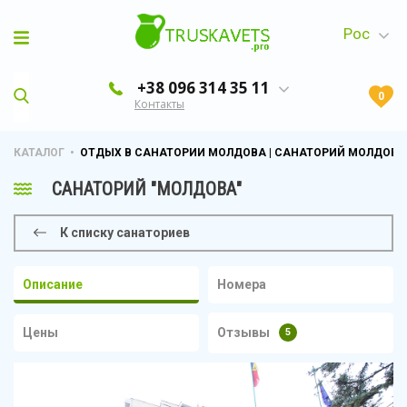
Рос
+38 096 314 35 11
0
Контакты
+38 063 652 25 83
КАТАЛОГ
•
ОТДЫХ В САНАТОРИИ МОЛДОВА | САНАТОРИЙ МОЛДОВА 
САНАТОРИЙ "МОЛДОВА"
К списку санаториев
Описание
Номера
Цены
Отзывы
5