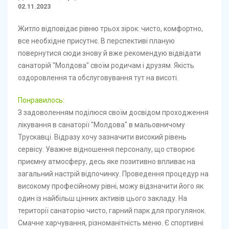
02.11.2023
Житло відповідає рівню трьох зірок: чисто, комфортно,
все необхідне присутнє. В перспективі планую
повернутися сюди знову й вже рекомендую відвідати
санаторій "Молдова" своїм родичам і друзям. Якість
оздоровлення та обслуговування тут на висоті.
Понравилось:
З задоволенням поділюся своїм досвідом проходження
лікування в санаторії "Молдова" в мальовничому
Трускавці. Відразу хочу зазначити високий рівень
сервісу. Уважне відношення персоналу, що створює
приємну атмосферу, десь яке позитивно впливає на
загальний настрій відпочинку. Проведення процедур на
високому професійному рівні, можу відзначити його як
один із найбільш цінних активів цього закладу. На
території санаторію чисто, гарний парк для прогулянок.
Смачне харчування, різноманітність меню. Є спортивні